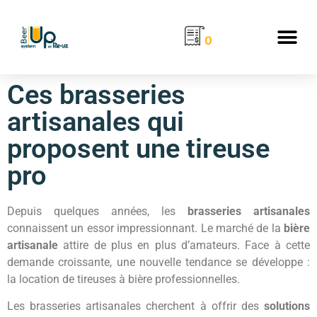
0
TIREUSES À BIÈRE PROFESSIONNELLES
BEER UP PARTY POUR PARTICULIERS
SIMULATEUR DE RENTABILITÉ
L’ ACTUALITÉ DE BEERUP-SYSTEM
VERRES & GOBELETS BEER UP
Ces brasseries
artisanales qui
proposent une tireuse
pro
Depuis quelques années, les
brasseries artisanales
connaissent un essor impressionnant. Le marché de la
bière
artisanale
attire de plus en plus d’amateurs. Face à cette
demande croissante, une nouvelle tendance se développe :
la location de tireuses à bière professionnelles.
Les brasseries artisanales cherchent à offrir des
solutions