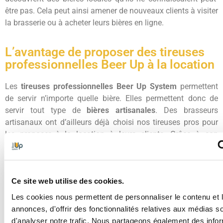
être pas. Cela peut ainsi amener de nouveaux clients à visiter
la brasserie ou à acheter leurs bières en ligne.
L’avantage de proposer des tireuses
professionnelles Beer Up à la location
Les
tireuses professionnelles Beer Up System
permettent
de servir n’importe quelle bière. Elles permettent donc de
servir tout type de
bières artisanales
. Des brasseurs
artisanaux ont d’ailleurs déjà choisi nos tireuses pros pour
les proposer à la location à leurs clients. Grâce à son
système de
remplissage simple et innovan
t, le système Beer
Up est idéal pour ce genre de
prestations
. Les clients n’ont
pas à maitriser le service d’un tirage classique. Ils ont juste à
Ce site web utilise des cookies.
poser leur gobelet sur la buse de remplissage, à attendre que
le gobelet se remplisse, et à déguster ! Avec ça, au revoir le
Les cookies nous permettent de personnaliser le contenu et 
surplus de mousse et les verres qui débordent !
annonces, d'offrir des fonctionnalités relatives aux médias s
d'analyser notre trafic. Nous partageons également des info