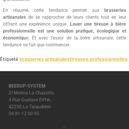
En résumé, cette tendance permet aux
brasseries
artisanales
de se rapprocher de leurs clients tout en leur
offrant une expérience unique.
Louer une tireuse à bière
professionnelle est une solution pratique, écologique et
économiqu
e. Et avec l’essor de la bière artisanale, cette
tendance ne fait que commencer.
Étiqueté
brasseries artisanales
tireuses professionnelles
BEERUP-SYSTEM
ZI Molina La Chazotte,
4 Rue Gustave Eiffel,
42350 La Talaudière
04 81 12 00 95