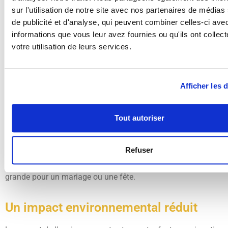
Des avantages pour les particuliers
sur l'utilisation de notre site avec nos partenaires de médias
de publicité et d'analyse, qui peuvent combiner celles-ci ave
informations que vous leur avez fournies ou qu'ils ont collect
Les particuliers qui louent des tireuses à bière bénéficient
votre utilisation de leurs services.
aussi de nombreux avantages. D’abord, la
facilité
d’utilisation.
Les tireuses modernes, notamment les tireuses
Beer Up System, sont simples à installer et à utiliser. Un
mode d’emploi clair est généralement fourni, et certains
Afficher les d
prestataires offrent même un service d’assistance pour
l’installation.
Tout autoriser
Ensuite, cette solution est très
flexible
. Les brasseries
proposent souvent plusieurs formats de tireuses, adaptées à
Refuser
la taille de l’événement. Il est ainsi possible de choisir une
petite tireuse pour un dîner entre amis, ou une machine plus
grande pour un mariage ou une fête.
Un impact environnemental réduit